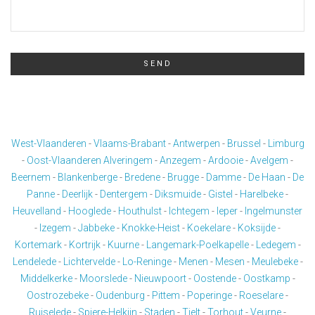
SEND
This
field
should
West-Vlaanderen
-
Vlaams-Brabant
-
Antwerpen
-
Brussel
-
Limburg
be
-
Oost-Vlaanderen
Alveringem
-
Anzegem
-
Ardooie
-
Avelgem
-
left
Beernem
-
Blankenberge
-
Bredene
-
Brugge
-
Damme
-
De Haan
-
De
blank
Panne
-
Deerlijk
-
Dentergem
-
Diksmuide
-
Gistel
-
Harelbeke
-
Heuvelland
-
Hooglede
-
Houthulst
-
Ichtegem
-
Ieper
-
Ingelmunster
-
Izegem
-
Jabbeke
-
Knokke-Heist
-
Koekelare
-
Koksijde
-
Kortemark
-
Kortrijk
-
Kuurne
-
Langemark-Poelkapelle
-
Ledegem
-
Lendelede
-
Lichtervelde
-
Lo-Reninge
-
Menen
-
Mesen
-
Meulebeke
-
Middelkerke
-
Moorslede
-
Nieuwpoort
-
Oostende
-
Oostkamp
-
Oostrozebeke
-
Oudenburg
-
Pittem
-
Poperinge
-
Roeselare
-
Ruiselede
-
Spiere-Helkijn
-
Staden
-
Tielt
-
Torhout
-
Veurne
-