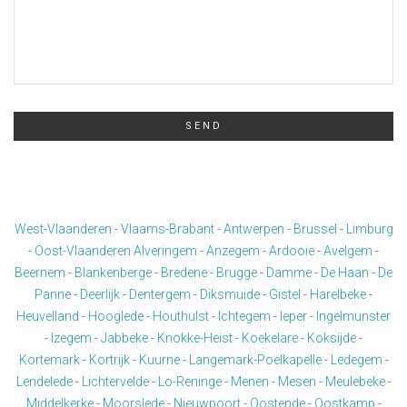
SEND
This
field
should
West-Vlaanderen
-
Vlaams-Brabant
-
Antwerpen
-
Brussel
-
Limburg
be
-
Oost-Vlaanderen
Alveringem
-
Anzegem
-
Ardooie
-
Avelgem
-
left
Beernem
-
Blankenberge
-
Bredene
-
Brugge
-
Damme
-
De Haan
-
De
blank
Panne
-
Deerlijk
-
Dentergem
-
Diksmuide
-
Gistel
-
Harelbeke
-
Heuvelland
-
Hooglede
-
Houthulst
-
Ichtegem
-
Ieper
-
Ingelmunster
-
Izegem
-
Jabbeke
-
Knokke-Heist
-
Koekelare
-
Koksijde
-
Kortemark
-
Kortrijk
-
Kuurne
-
Langemark-Poelkapelle
-
Ledegem
-
Lendelede
-
Lichtervelde
-
Lo-Reninge
-
Menen
-
Mesen
-
Meulebeke
-
Middelkerke
-
Moorslede
-
Nieuwpoort
-
Oostende
-
Oostkamp
-